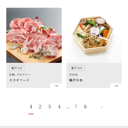
亀戸 B1F
亀戸 B1F
生鮮, グロサリー
お弁当
タカギフーズ
亀戸升本
2
3
4
...
7
8
1
＞