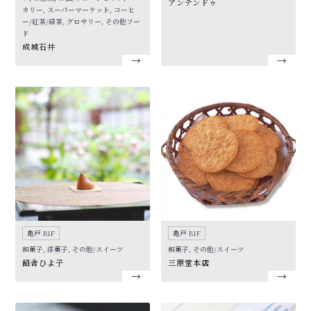
アンテンドゥ
カリー, スーパーマーケット, コーヒ
ー/紅茶/緑茶, グロサリー, その他フー
ド
成城石井
亀戸 B1F
亀戸 B1F
和菓子, 洋菓子, その他/スイーツ
和菓子, その他/スイーツ
餡舎ひよ子
三原堂本店