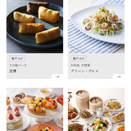
亀戸 B1F
亀戸 B1F
その他フード
お弁当, お惣菜
豆狸
グリーン・グルメ