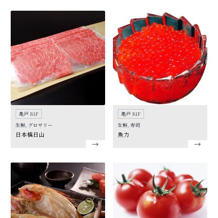
亀戸 B1F
亀戸 B1F
生鮮, グロサリー
生鮮, 寿司
日本橋日山
魚力