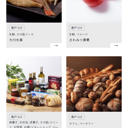
亀戸 B1F
亀戸 B1F
生鮮, その他フード
生鮮, フルーツ
大川水産
さわみつ青果
亀戸 B1F
亀戸 B1F
和菓子, お弁当, 洋菓子, その他/スイー
カフェ, ベーカリー
ツ, お惣菜, お酒/リカーショップ, ベー