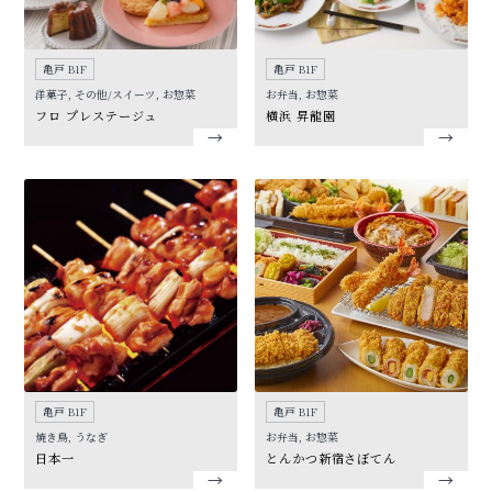
亀戸 B1F
亀戸 B1F
洋菓子, その他/スイーツ, お惣菜
お弁当, お惣菜
フロ プレステージュ
横浜 昇龍園
亀戸 B1F
亀戸 B1F
焼き鳥, うなぎ
お弁当, お惣菜
日本一
とんかつ新宿さぼてん