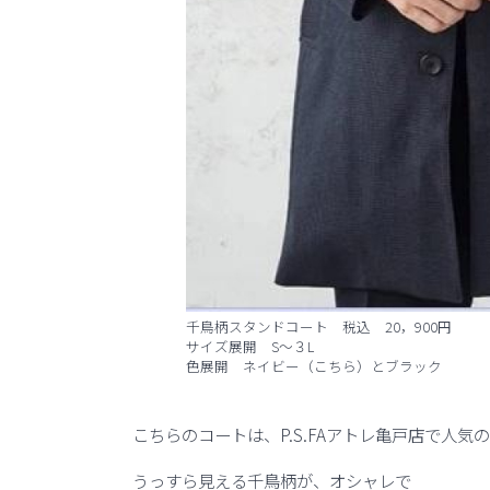
千鳥柄スタンドコート 税込 20，900円
サイズ展開 S～３L
色展開 ネイビー（こちら）とブラック
こちらのコートは、P.S.FAアトレ亀戸店で人気
うっすら見える千鳥柄が、オシャレで