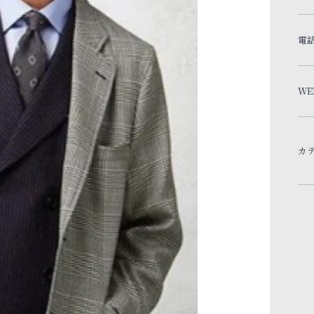
電
WE
カ