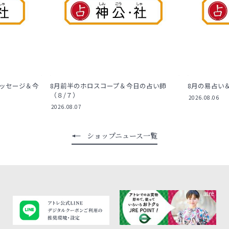
ッセージ＆今
8月前半のホロスコープ＆今日の占い師
8月の易占い
（８/７）
2026.08.06
2026.08.07
ショップニュース一覧