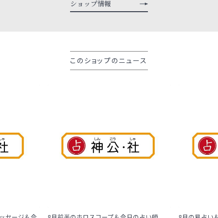
ショップ情報
このショップのニュース
ッセージ＆今
8月前半のホロスコープ＆今日の占い師
8月の易占い