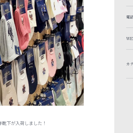
電
WE
カ
夏新作靴下が入荷しました！