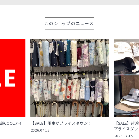
このショップのニュース
部COOLアイ
【SALE】雨傘がプライスダウン！
【SALE】超冷
プライスダウ
2026.07.15
2026.07.15