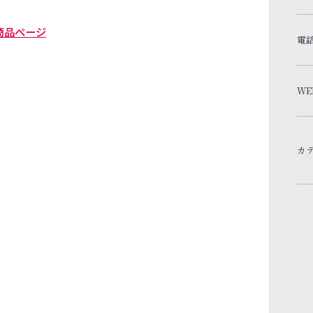
商品ページ
電
WE
カ