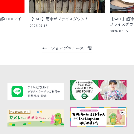
部COOLアイ
【SALE】雨傘がプライスダウン！
【SALE】超冷
プライスダウ
2026.07.15
2026.07.15
ショップニュース一覧