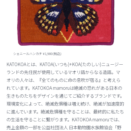
シェニールハンカチ ¥1,980(税込)
KATOKOAとは、KATOA(いつも)+KOA(たのしい)ニュージー
ランドの先住民が使用しているマオリ語からなる造語。マ
オリの人々は、『全てのものに命の息吹が宿る』と考えら
れています。KATOKOA mamoruは絶滅の恐れがある日本の
生きものたちをデザインを通じてご紹介するブランドです。
環境変化によって、絶滅危惧種は増え続け、絶滅が加速度的
に進んでいます。絶滅危惧種を守ることは、最終的に私たち
の生活を守ることに繋がります。KATOKOA mamoruでは、
売上金額の一部を公益社団法人 日本動物園水族館協会「野