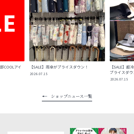
部COOLアイ
【SALE】雨傘がプライスダウン！
【SALE】超冷
プライスダウ
2026.07.15
2026.07.15
ショップニュース一覧