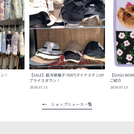
ウン！
【SALE】超冷感帽子-TEN°(マイナステン)が
【GUGU W
プライスダウン！
ご紹介
2026.07.15
2026.07.15
ショップニュース一覧