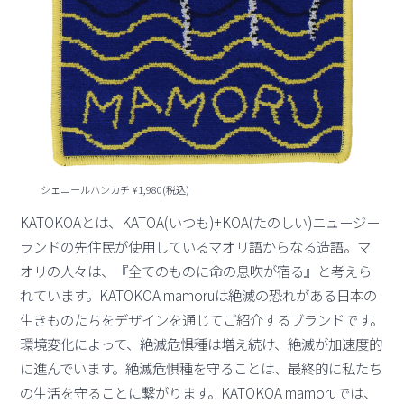
シェニールハンカチ ¥1,980(税込)
KATOKOAとは、KATOA(いつも)+KOA(たのしい)ニュージー
ランドの先住民が使用しているマオリ語からなる造語。マ
オリの人々は、『全てのものに命の息吹が宿る』と考えら
れています。KATOKOA mamoruは絶滅の恐れがある日本の
生きものたちをデザインを通じてご紹介するブランドです。
環境変化によって、絶滅危惧種は増え続け、絶滅が加速度的
に進んでいます。絶滅危惧種を守ることは、最終的に私たち
の生活を守ることに繋がります。KATOKOA mamoruでは、