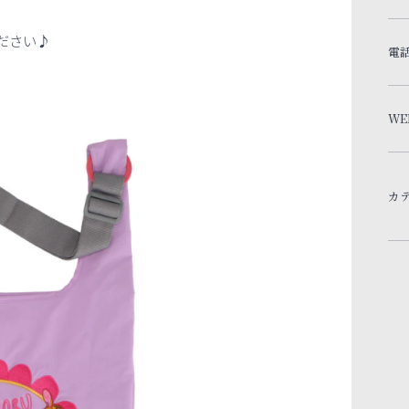
！
ださい♪
電
WE
カ