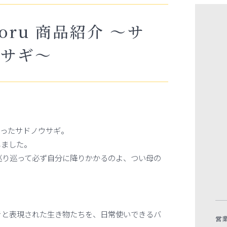
moru 商品紹介 ～サ
ウサギ～
まったサドノウサギ。
しました。
巡り巡って必ず自分に降りかかるのよ、つい母の
きと表現された生き物たちを、日常使いできるバ
営