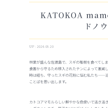
KATOKOA ma
ドノ
UP :
2026.05.20
林業が盛んな佐渡島で、スギの稚樹を食べてし
食害から守るため移入されたテンによって激減
時は経ち、守ったスギの花粉に悩む私たち——
ことばを思い出します。
カトコアマモルらしい鮮やかな色使いで活き活