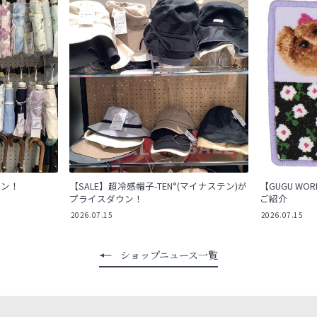
ウン！
【SALE】超冷感帽子-TEN°(マイナステン)が
【GUGU W
プライスダウン！
ご紹介
2026.07.15
2026.07.15
ショップニュース一覧