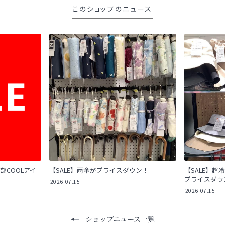
このショップのニュース
部COOLアイ
【SALE】雨傘がプライスダウン！
【SALE】超冷
プライスダウ
2026.07.15
2026.07.15
ショップニュース一覧