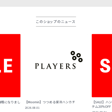
このショップのニュース
E価格になりまし
【Moomin】つつめる保冷ハンカチ
【SALE】ハ
テム20％OF
2026.08.01