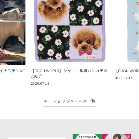
マイナステン)が
【GUGU WORLD】シェニール織ハンカチの
【GUGU W
ご紹介
2026.07.15
2026.07.15
ショップニュース一覧