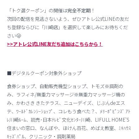
「トク選クーポン」の開催は
完全不定期
！
次回の配信を見逃さないよう、ぜひアトレ公式LINEの友だ
ち登録ならびに「川崎店」を選択して楽しみにお待ちくだ
さい🫢
>>アトレ公式LINE友だち追加はこちらから！
■デジタルクーポン対象外ショップ
食券ショップ、自動販売機型ショップ、トモズ※調剤の
み、ラフィネ/無重力マッサージ※無重力マッサージ機の
み、かわさき きたテラス、ニューデイズ、じぶんdeエス
テ、ﾜｰﾙﾄﾞｶﾚﾝｼｰｼｮｯﾌﾟ、コレもう食べた？、ﾒﾘｰﾎﾟﾋﾟﾝｽﾞ ｱﾄ
ﾚ川崎ﾙｰﾑ、読売･日本ﾃﾚﾋﾞ文化ｾﾝﾀｰ川崎、LIFULL HOME'S
住まいの窓口、なんぼや、ほけん百花、めばえ教室、ﾐｷﾊｳｽ
ｷｯｽﾞﾊﾟﾙ、クリニック・調剤薬局