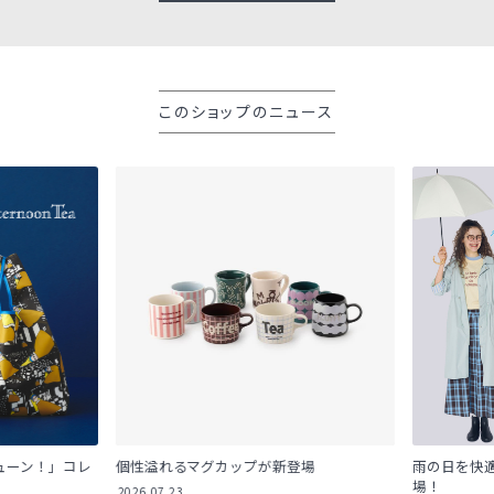
このショップのニュース
ューン！」コレ
個性溢れるマグカップが新登場
雨の日を快適
場！
2026.07.23