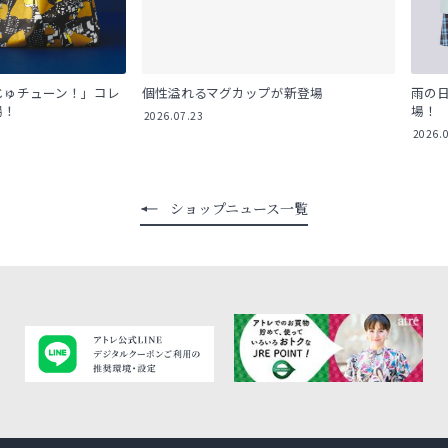
ューン！」コレ
個性溢れるマグカップが新登場
雨の日を快適
場！
2026.07.23
2026.05.30
ショップニュース一覧