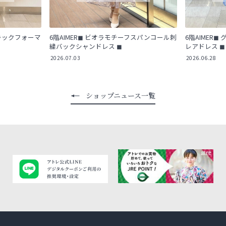
ブラックフォーマ
6階AIMER◼︎ ビオラモチーフスパンコール刺
6階AIMER
繍バックシャンドレス ◼︎
レアドレス ◼︎
2026.07.03
2026.06.28
ショップニュース一覧