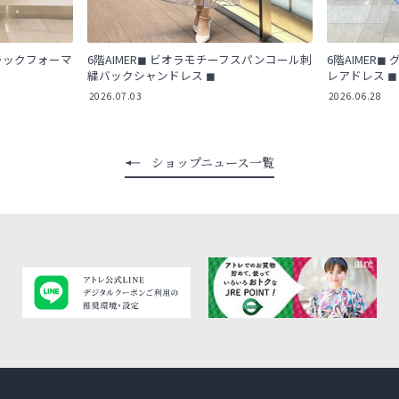
ブラックフォーマ
6階AIMER◼︎ ビオラモチーフスパンコール刺
6階AIMER
繍バックシャンドレス ◼︎
レアドレス ◼︎
2026.07.03
2026.06.28
ショップニュース一覧