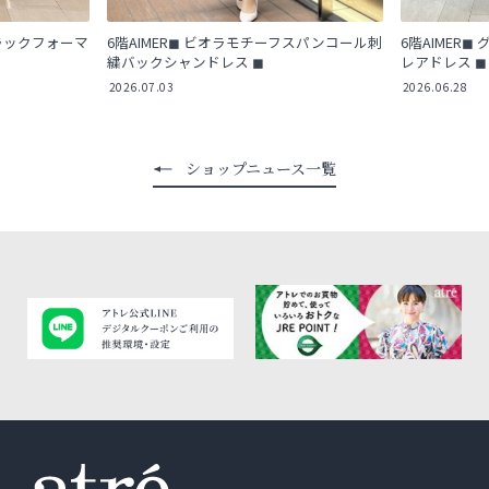
ブラックフォーマ
6階AIMER◼︎ ビオラモチーフスパンコール刺
6階AIMER
繍バックシャンドレス ◼︎
レアドレス ◼︎
2026.07.03
2026.06.28
ショップニュース一覧