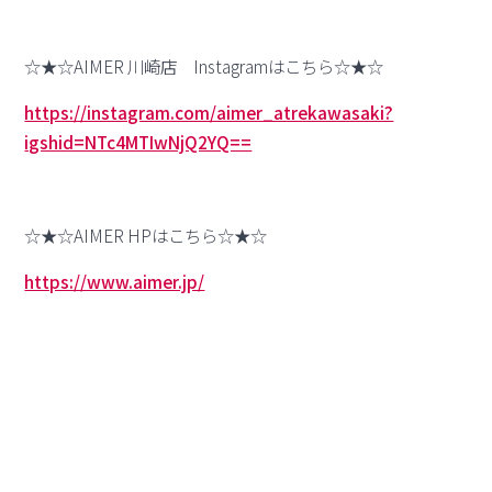
☆★☆AIMER 川崎店 Instagramはこちら☆★☆
https://instagram.com/aimer_atrekawasaki?
igshid=NTc4MTIwNjQ2YQ==
☆★☆AIMER HPはこちら☆★☆
https://www.aimer.jp/