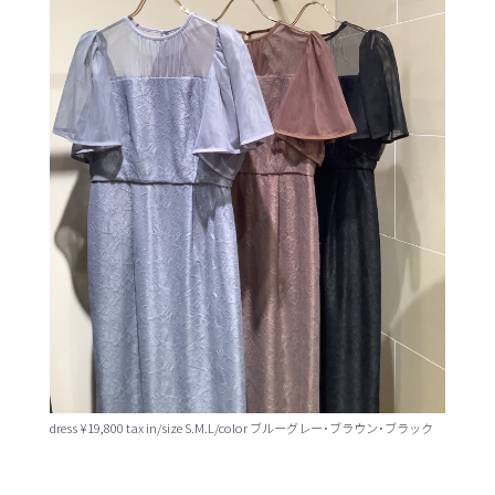
dress ¥19,800 tax in/size S.M.L/color ブルーグレー･ブラウン･ブラック