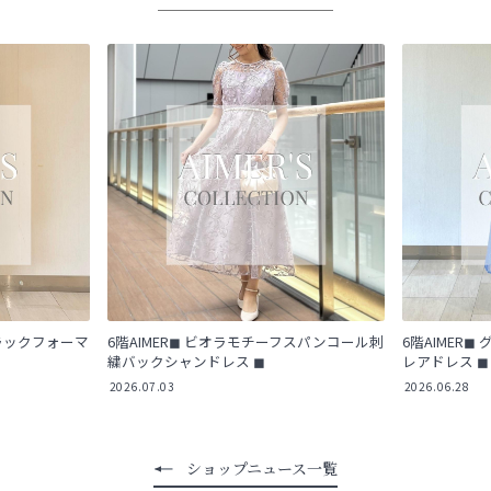
ブラックフォーマ
6階AIMER◼︎ ビオラモチーフスパンコール刺
6階AIMER
繍バックシャンドレス ◼︎
レアドレス ◼︎
2026.07.03
2026.06.28
ショップニュース一覧