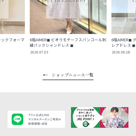
ブラックフォーマ
6階AIMER◼︎ ビオラモチーフスパンコール刺
6階AIMER
繍バックシャンドレス ◼︎
レアドレス ◼︎
2026.07.03
2026.06.28
ショップニュース一覧