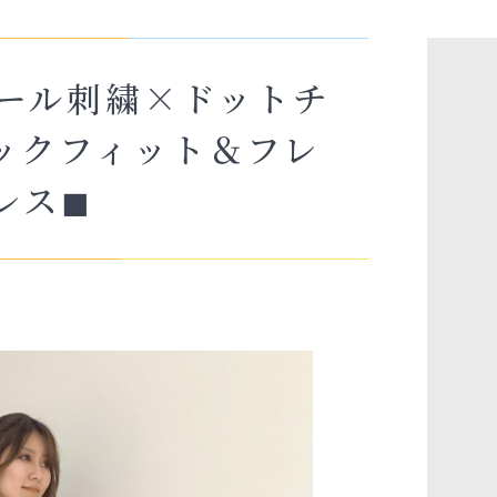
チュール刺繍×ドットチ
ックフィット＆フレ
レス◼︎