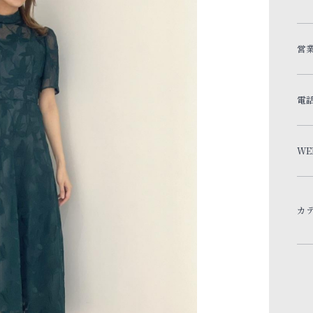
営
電
WE
カ