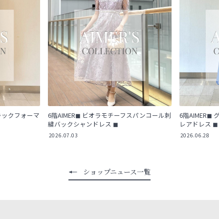
ブラックフォーマ
6階AIMER◼︎ ビオラモチーフスパンコール刺
6階AIMER
繍バックシャンドレス ◼︎
レアドレス ◼︎
2026.07.03
2026.06.28
ショップニュース一覧