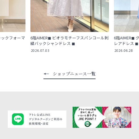
ブラックフォーマ
6階AIMER◼︎ ビオラモチーフスパンコール刺
6階AIMER
繍バックシャンドレス ◼︎
レアドレス ◼︎
2026.07.03
2026.06.28
ショップニュース一覧