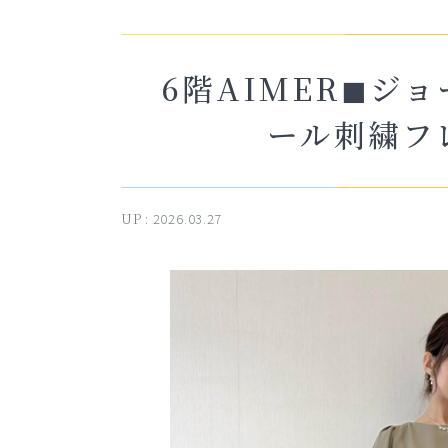
6階AIMER◼︎
ール刺繍フ
UP :
2026.03.27