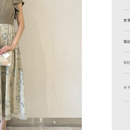
営
電
WE
カ