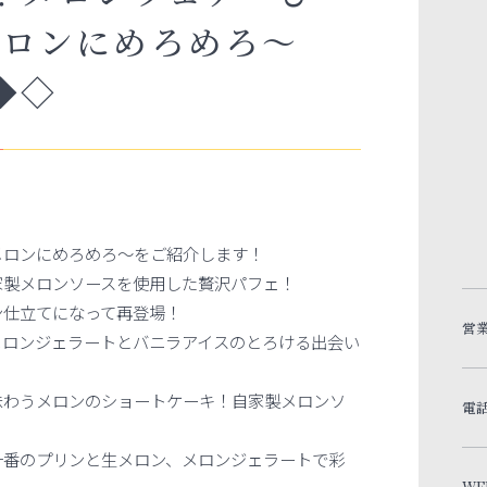
メロンにめろめろ～
◆◇
メロンにめろめろ～をご紹介します！
家製メロンソースを使用した贅沢パフェ！
ン仕立てになって再登場！
営
メロンジェラートとバニラアイスのとろける出会い
味わうメロンのショートケーキ！自家製メロンソ
電
一番のプリンと生メロン、メロンジェラートで彩
WE