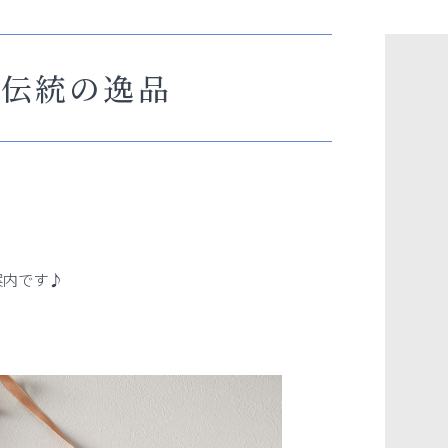
ン伝統の逸品
案内です♪