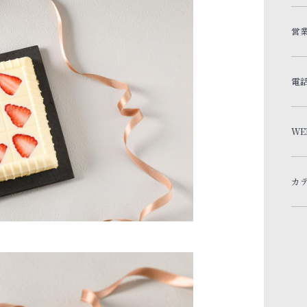
営
電
WE
カ