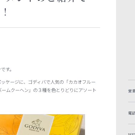
す！
介です。
パッケージに、ゴディバで人気の「カカオフルー
バームクーヘン」の３種を色とりどりにアソート
営
電
WE