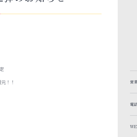
限定
還元！！
営
電
WE