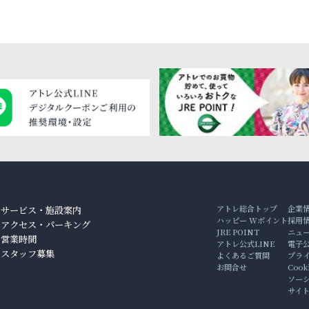
アトレ総合トップ
企業
サービス・施設案内
ハッピー Wポイント
採用
アクセス・パーキング
JRE POINT
ニュ
ン
営業時間
アトレ公式LINE
電子
スタッフ募集
よくあるご質問
プラ
お問合せ
Coo
ソー
サイ