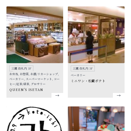
三鷹 改札内 3F
三鷹 改札内 3F
お弁当, お惣菜, お酒/リカーショップ,
ベーカリー
ベーカリー, スーパーマーケット, コー
ミニワン・松蔵ポテト
ヒー/紅茶/緑茶, グロサリー
QUEEN'S ISETAN