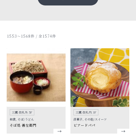
1553〜1568件 / 全1574件
三鷹 改札外 5F
三鷹 改札内 3F
和食, そば/うどん
洋菓子, その他/スイーツ
そば処 善左衛門
ビアードパパ