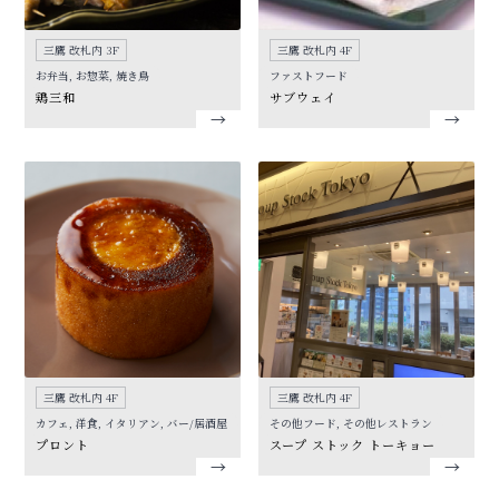
三鷹 改札内 3F
三鷹 改札内 4F
お弁当, お惣菜, 焼き鳥
ファストフード
鶏三和
サブウェイ
三鷹 改札内 4F
三鷹 改札内 4F
カフェ, 洋食, イタリアン, バー/居酒屋
その他フード, その他レストラン
プロント
スープ ストック トーキョー