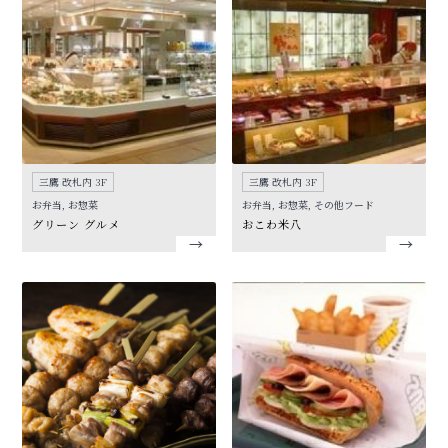
三鷹 改札内 3F
三鷹 改札内 3F
お弁当, お惣菜
お弁当, お惣菜, その他フード
グリーン グルメ
おこわ米八