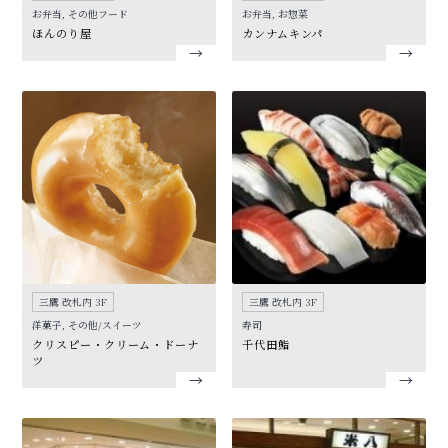
お弁当, その他フード
お弁当, お惣菜
ほんのり屋
カンナムキンパ
三鷹 改札内 3F
三鷹 改札内 3F
洋菓子, その他/スイーツ
寿司
クリスピー・クリーム・ドーナ
千代田鮨
ツ