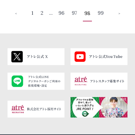
1
2
...
96
97
99
98
＜
＞