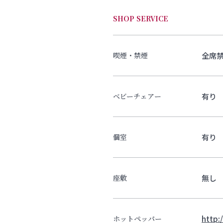
SHOP SERVICE
全席
喫煙・禁煙
有り
ベビーチェアー
有り
個室
無し
座敷
http:
ホットペッパー