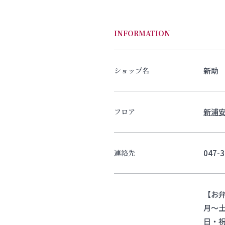
INFORMATION
新助
ショップ名
新浦安
フロア
047-3
連絡先
【お
月～土 
日・