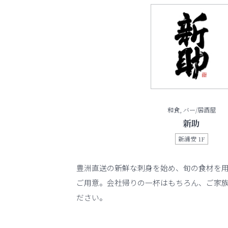
和食, バー/居酒屋
新助
新浦安 1F
豊洲直送の新鮮な刺身を始め、旬の食材を
ご用意。会社帰りの一杯はもちろん、ご家
ださい。