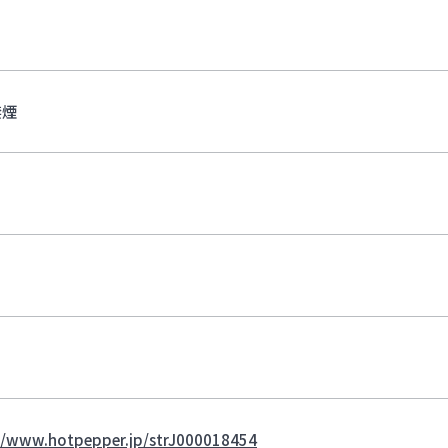
禁煙
//www.hotpepper.jp/strJ000018454