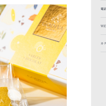
電
WE
カ