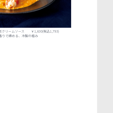
ームソース ￥1,630(税込1,793)
香りで締める、冷製の極み