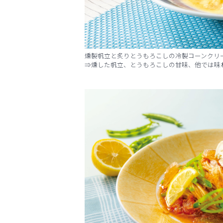
燻製帆立と炙りとうもろこしの冷製コーンクリー
⇒燻した帆立、とうもろこしの甘味、他では味