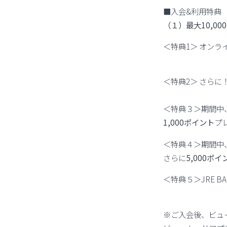
■入会&利用特典
（１）最大10,0
＜特典1＞ オンラ
＜特典2＞ さらに
＜特典３＞期間中、
1,000ポイント
プ
＜特典４＞期間中、
さらに
5,000ポイ
＜特典５＞JRE B
※ご入会後、ビュー