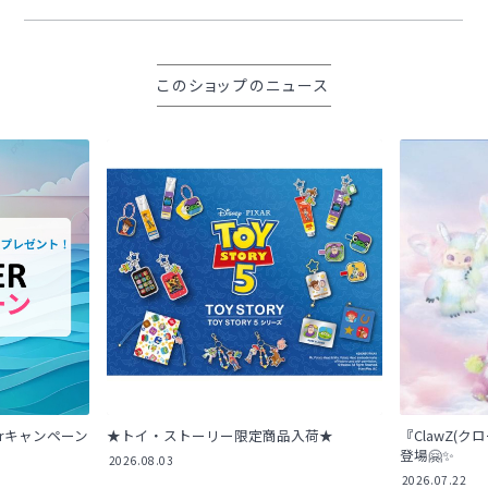
このショップのニュース
erキャンペーン
★トイ・ストーリー限定商品入荷★
『ClawZ(
登場🤗✨
2026.08.03
2026.07.22