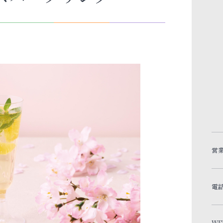
営
電
WE