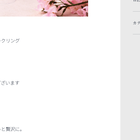
カ
ークリング
ございます
っと贅沢に。