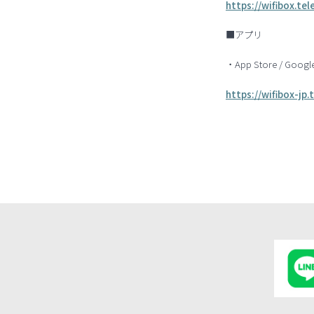
https://wifibox.te
■アプリ
・App Store / Google
https://wifibox-jp