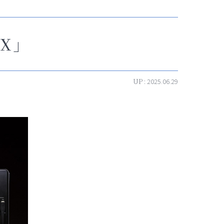
OX」
UP :
2025.06.29