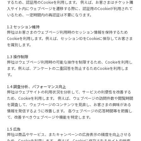
するため、認証用のCookieを利用します。 例えば、お客さまはチケット購
入サイト内にウェブページを遷移する際に、認証用のCookieが利用されて
いるため、一定時間内の再認証は不要になります。
1.2 セッション維持
弊社はお客さまのウェブページ利用時のセッション情報を保持するため
Cookieを利用します。例えば、セッションIDをCookieに保存してお客さま
を識別します。
1.3 操作制限
弊社はウェブページ利用時の可能な操作を制限するため、Cookieを利用し
ます。例えば、アンケートの二重回答を防止するためCookieを利用しま
す。
1.4 調査分析、パフォーマンス向上
弊社はウェブサイトの利用状況を分析して、サービスの利便性を改善する
ため、Cookieを利用します。 例えば、ウェブページの訪問件数や閲覧時間
を調査して、ウェブページのコンテンツを見直し、お客さまの興味がある
情報を発信するように改善します。 各ウェブページの応答時間等を把握し
て、改善すべきウェブページや機能を特定します。
1.5 広告
弊社は商品やサービス、またキャンペーンの広告表示の精度を向上させる
ため、Cookieを利用します。 例えば、Cookieに保存されるサイト内検索