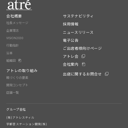
会社概要
サステナビリティ
社長メッセージ
採用情報
企業理念
ニュースリリース
VISION2030
電子公告
行動指針
ご出店者様向けページ
沿革
アトレ会
組織図
会社案内
アトレの取り組み
出店に関するお問合せ
館づくりの要素
開発コンセプト
店舗一覧
グループ会社
(株)アトレスティル
宇都宮ステーション開発(株)