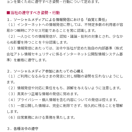
ョンを築くために遵守すべき姿勢・行動について定めます。
■当社の遵守すべき姿勢・行動
１．ソーシャルメディアによる情報発信における「自覚と責任」
（１）インターネットへの情報発信に際しては、不特定多数の利用者が容
易かつ瞬時にアクセス可能であることを常に認識します。
（２）一人ひとりの情報発信が、認知・議論・批判の対象とされ、少なか
らぬ影響を持つことを十分認識します。
（３）情報発信にあたっては、法令や当社が定めた独自の内部基準（株式
会社アトレ情報セキュリティに係るインターネット公開型情報システム基
準）を厳格に遵守します。
２．ソーシャルメディア参加にあたっての心構え
（１）ご利用になるみなさまの発言に対し傾聴の姿勢を忘れないようにし
ます。
（２）情報発信や対応に責任をもち、誤解を与えないように注意します。
（３）真実かつ正確な情報の発信に努めます。
（４）プライバシー・個人情報を含む内容についての発信は控えます。
（５）一度公開した情報は、完全に削除できず、恒久的に残ることを理解
します。
（６）日常業務における責務を果たします。
３．各種法令の遵守