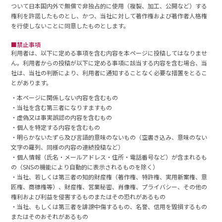
ついて日本国内外で無償で非独占的に使用（複製、加工、公開など）する
権利を許諾したものとし、かつ、当社に対して著作権および著作者人格権
を行使しないことに同意したものとします。
■禁止事項
利用者は、以下に定める事項を含む内容を本ページに投稿してはなりませ
ん。利用者からの投稿が以下に定める事項に該当する内容を含む場合、当
社は、当社の判断により、利用者に通知することなく必要な措置をとるこ
とがあります。
・本ページに関係しない内容を含むもの
・当社を含む第三者になりすますもの
・虚偽又は事実誤認の内容を含むもの
・個人を特定する内容を含むもの
・明らかないたずら及び言語的意味のないもの（空書き込み、意味のない
文字の羅列、同様の内容の連続投稿など）
・個人情報（氏名・メールアドレス・住所・電話番号など）が含まれるも
の（SNSの機能により自動的に表示されるものを除く）
・当社、若しくは第三者の知的財産権（著作権、特許権、実用新案権、意
匠権、商標権等）、財産権、営業秘密、肖像権、プライバシー、その他の
権利および利益を侵害するものまたはその恐れがあるもの
・当社、もしくは第三者を誹謗中傷するもの、名誉、信用を毀損するもの
またはそのおそれがあるもの