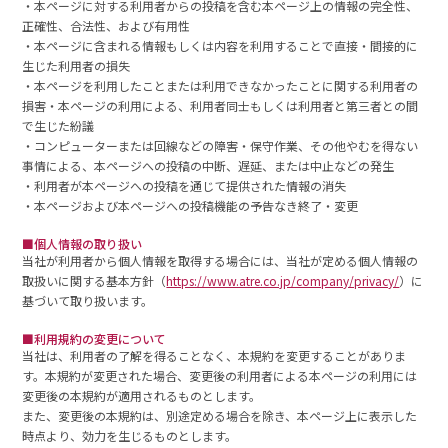
・本ページに対する利用者からの投稿を含む本ページ上の情報の完全性、
正確性、合法性、および有用性
・本ページに含まれる情報もしくは内容を利用することで直接・間接的に
生じた利用者の損失
・本ページを利用したことまたは利用できなかったことに関する利用者の
損害・本ページの利用による、利用者同士もしくは利用者と第三者との間
で生じた紛議
・コンピューターまたは回線などの障害・保守作業、その他やむを得ない
事情による、本ページへの投稿の中断、遅延、または中止などの発生
・利用者が本ページへの投稿を通じて提供された情報の消失
・本ページおよび本ページへの投稿機能の予告なき終了・変更
■個人情報の取り扱い
当社が利用者から個人情報を取得する場合には、当社が定める個人情報の
取扱いに関する基本方針（
https://www.atre.co.jp/company/privacy/
）に
基づいて取り扱います。
■利用規約の変更について
当社は、利用者の了解を得ることなく、本規約を変更することがありま
す。本規約が変更された場合、変更後の利用者による本ページの利用には
変更後の本規約が適用されるものとします。
また、変更後の本規約は、別途定める場合を除き、本ページ上に表示した
時点より、効力を生じるものとします。