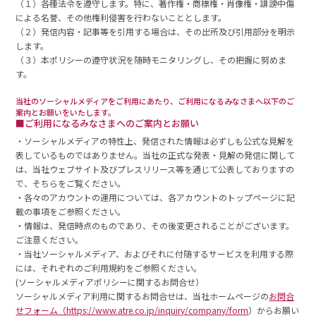
（１）各種法令を遵守します。特に、著作権・商標権・肖像権・誹謗中傷
による名誉、その他権利侵害を行わないこととします。
（２）発信内容・記事等を引用する場合は、その出所及び引用部分を明示
します。
（３）本ポリシーの遵守状況を随時モニタリングし、その把握に努めま
す。
当社のソーシャルメディアをご利用にあたり、ご利用になるみなさまへ以下のご
案内とお願いをいたします。
■ご利用になるみなさまへのご案内とお願い
・ソーシャルメディアの特性上、発信された情報は必ずしも公式な見解を
表しているものではありません。当社の正式な発表・見解の発信に関して
は、当社ウェブサイト及びプレスリリース等を通じて公表しておりますの
で、そちらをご覧ください。
・各々のアカウントの運用については、各アカウントのトップページに記
載の事項をご参照ください。
・情報は、発信時点のものであり、その後変更されることがございます。
ご注意ください。
・当社ソーシャルメディア、およびそれに付随するサービスを利用する際
には、それぞれのご利用規約をご参照ください。
(ソーシャルメディアポリシーに関するお問合せ）
ソーシャルメディア利用に関するお問合せは、当社ホームページの
お問合
せフォーム（https://www.atre.co.jp/inquiry/company/form
）からお願い