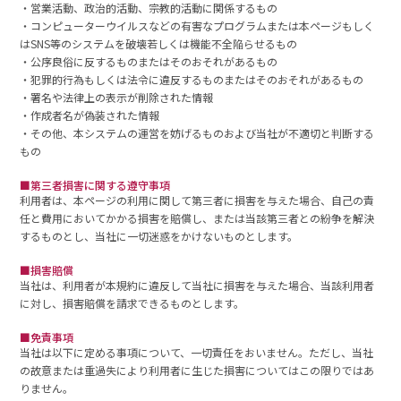
・営業活動、政治的活動、宗教的活動に関係するもの
・コンピューターウイルスなどの有害なプログラムまたは本ページもしく
はSNS等のシステムを破壊若しくは機能不全陥らせるもの
・公序良俗に反するものまたはそのおそれがあるもの
・犯罪的行為もしくは法令に違反するものまたはそのおそれがあるもの
・署名や法律上の表示が削除された情報
・作成者名が偽装された情報
・その他、本システムの運営を妨げるものおよび当社が不適切と判断する
もの
■第三者損害に関する遵守事項
利用者は、本ページの利用に関して第三者に損害を与えた場合、自己の責
任と費用においてかかる損害を賠償し、または当該第三者との紛争を解決
するものとし、当社に一切迷惑をかけないものとします。
■損害賠償
当社は、利用者が本規約に違反して当社に損害を与えた場合、当該利用者
に対し、損害賠償を請求できるものとします。
■免責事項
当社は以下に定める事項について、一切責任をおいません。ただし、当社
の故意または重過失により利用者に生じた損害についてはこの限りではあ
りません。