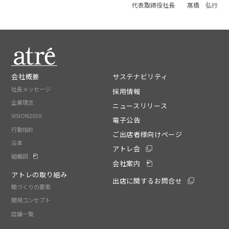
代表取締役社長 髙橋 弘行
会社概要
サステナビリティ
社長メッセージ
採用情報
企業理念
ニュースリリース
VISION2030
電子公告
行動指針
ご出店者様向けページ
沿革
アトレ会
組織図
会社案内
アトレの取り組み
出店に関するお問合せ
館づくりの要素
開発コンセプト
店舗一覧