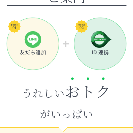
お
ト
ク
うれしい
がいっぱい