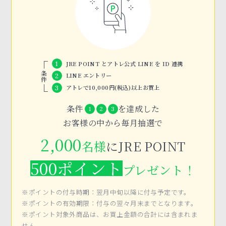
1
JRE POINT とアトレ公式 LINE を ID 連携
条件
2
LINE エントリー
3
アトレで10,000円(税込)以上お買上
条件
を達成した
1
2
3
お客様の中から毎月抽選で
2,000
名様
にJRE POINT
500ポイント
プレゼント！
※ポイントの付与時期：翌月中旬以降に付与予定です。
※ポイントの有効期限：付与の翌々月末までとなります。
※ポイント対象外商品は、お買上金額の合計には含まれま
せん。