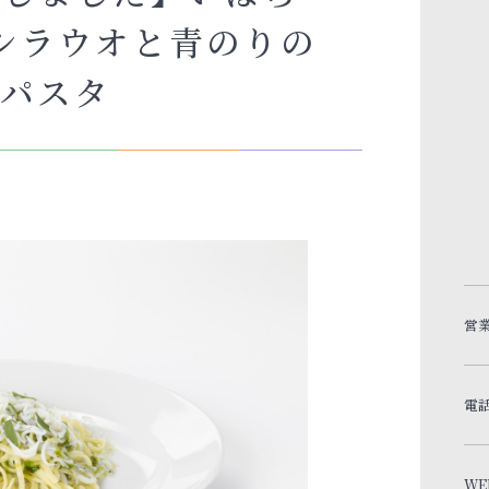
シラウオと青のりの
ルパスタ
営
電
WE