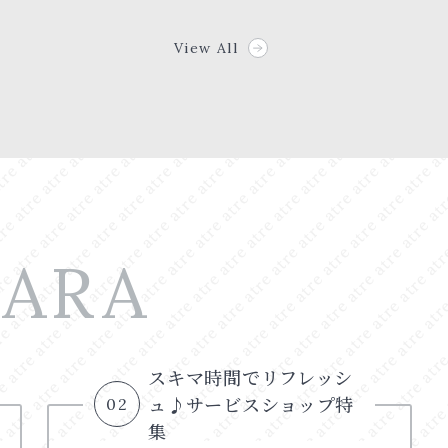
View All
BARA
スキマ時間でリフレッシ
ュ♪サービスショップ特
02
集