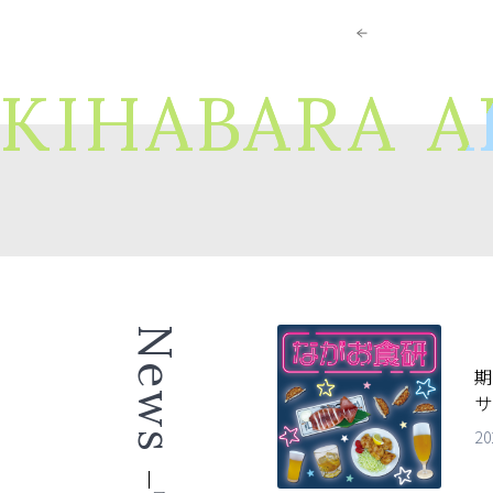
KIHABARA
A
News
期
サ
20