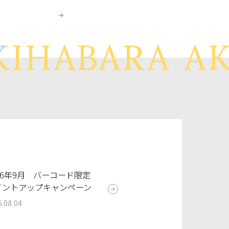
IHABARA
AK
26年9月 バーコード限定
イントアップキャンペーン
6.08.04