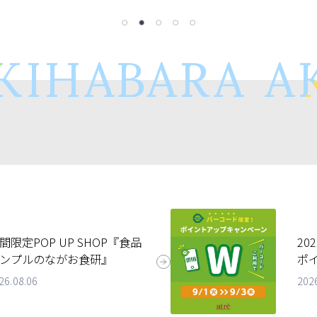
KIHABARA
AK
間限定POP UP SHOP『食品
20
ンプルのながお食研』
ポ
26.08.06
202