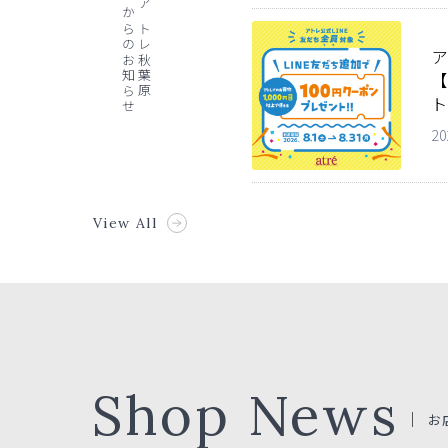
からのお知らせ
アトレ秋葉原
ア
【
ト
20
View All
Shop News
お