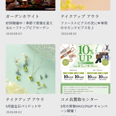
ガーデンホワイト
テイクアップ アウラ
好評開催中！季節で表情を変え
ファーストピアスの次に🌟専用
るルーフトップビアガーデン
のセカンドピアスを♪
2026.08.03
2026.08.03
テイクアップ アウラ
コメ兵買取センター
8月誕生石ペリドット💚
8月の買取MAX10%UP キャンペ
ーン開催！
2026.08.02