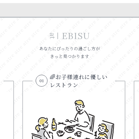
EBISU
at
あなたにぴったりの過ごし方が
きっと見つかります
🌈お子様連れに優しい
01
レストラン