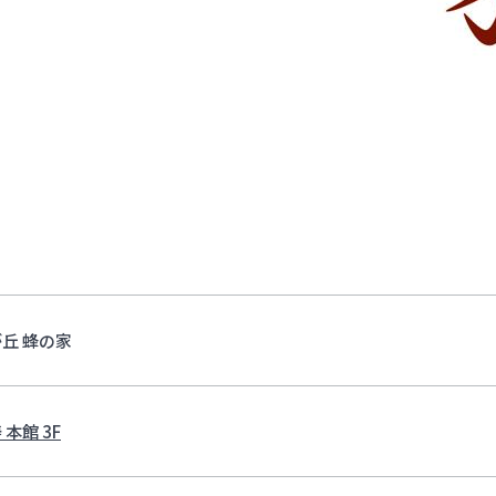
丘 蜂の家
 本館 3F