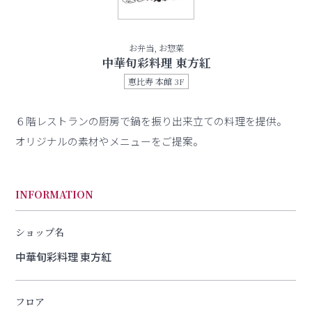
お弁当, お惣菜
中華旬彩料理 東方紅
恵比寿 本館 3F
６階レストランの厨房で鍋を振り出来立ての料理を提供。
オリジナルの素材やメニューをご提案。
INFORMATION
ショップ名
中華旬彩料理 東方紅
フロア