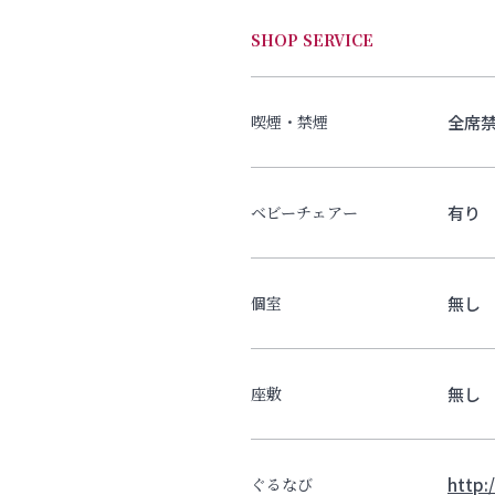
SHOP SERVICE
全席
喫煙・禁煙
有り
ベビーチェアー
無し
個室
無し
座敷
http:
ぐるなび