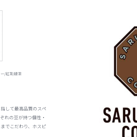
ヒー/紅茶/緑茶
目指して最高品質のスペ
れぞれの豆が持つ個性・
出までこだわり、ホスピ