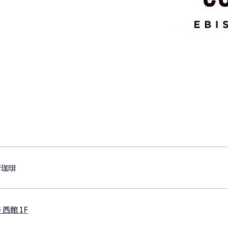
彦珈琲
 西館 1F