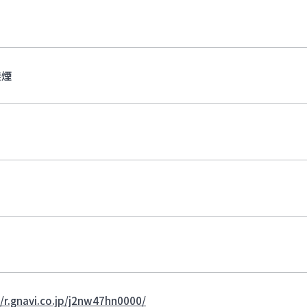
禁煙
//r.gnavi.co.jp/j2nw47hn0000/