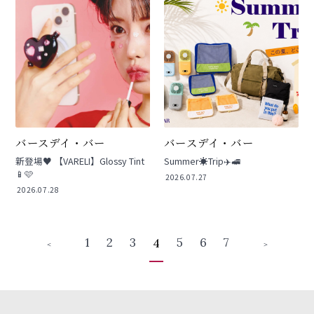
バースデイ・バー
バースデイ・バー
新登場♥️ 【VARELI】Glossy Tint
Summer☀️Trip✈️🚅
📱🩷
2026.07.27
2026.07.28
1
2
3
5
6
7
4
＜
＞